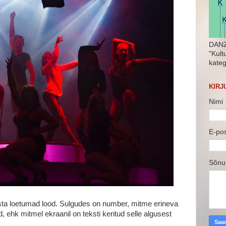
DANZ
"Kult
kateg
KIRJ
Nimi
E-po
Sõn
sta loetumad lood. Sulgudes on number, mitme erineva
 ehk mitmel ekraanil on teksti keritud selle algusest