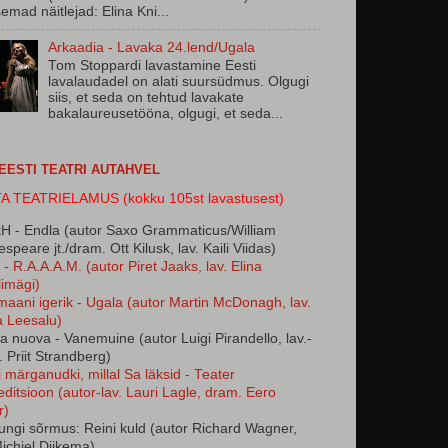
semad näitlejad: Elina Kni...
Arkaadia - Lavaka 24.lend/Ugala
Tom Stoppardi lavastamine Eesti
lavalaudadel on alati suursüdmus. Olgugi
siis, et seda on tehtud lavakate
bakalaureusetööna, olgugi, et seda...
 EESTI TEATRI AUTAHVEL
A TEATRIELAMUS (kokku 105st lavastusest)
H - Endla (autor Saxo Grammaticus/William
speare jt./dram. Ott Kilusk, lav. Kaili Viidas)
- R.A.A.A.M. (autor Piret Jaaks, lav. Elina
imägi)
maani igerik - Ugala (autor Martin McDonagh, lav.
a Leesalu)
ta nuova - Vanemuine (autor Luigi Pirandello, lav.-
 Priit Strandberg)
 märganudki, millal Sa läksid - Teater
ditsioon (autor-lav. Lauri Lagle, dram. Eero
r)
ungi sõrmus: Reini kuld (autor Richard Wagner,
Michiel Dijkema)