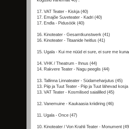
kogusid vähemalt 40) :
17. VAT Teater - Kiskja (40)
17. Emajõe Suveteater - Kadri (40)
17. Endla - Pidusöök (40)
16. Kinoteater - Gesamtkunstwerk (41)
16. Kinoteater - Titaanide heitlus (41)
15. Ugala - Kui me nüüd ei sure, ei sure me kunag
14. VHK / Theatrum - Ihnus (44)
14. Rakvere Teater - Nagu peeglis (44)
13. Tallinna Linnateater - Südameharjutus (45)
13. Piip ja Tuut Teater - Piip ja Tuut lähevad kosja
13. VAT Teater - Kosmilised saialilled (45)
12. Vanemuine - Kaukaasia kriidiring (46)
11. Ugala - Once (47)
10. Kinoteater / Von Krahli Teater - Monument (49