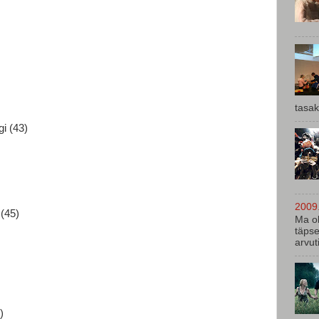
tasak
i (43)
2009.
 (45)
Ma ol
täpse
arvuti
)