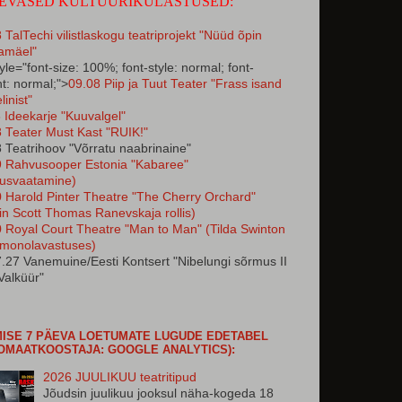
EVASED KULTUURIKÜLASTUSED:
 TalTechi vilistlaskogu teatriprojekt "Nüüd õpin
amäel"
tyle="font-size: 100%; font-style: normal; font-
t: normal;">
09.08 Piip ja Tuut Teater "Frass isand
linist"
 Ideekarje "Kuuvalgel"
 Teater Must Kast "RUIK!"
 Teatrihoov "Võrratu naabrinaine"
9 Rahvusooper Estonia "Kabaree"
dusvaatamine)
 Harold Pinter Theatre "The Cherry Orchard"
tin Scott Thomas Ranevskaja rollis)
 Royal Court Theatre "Man to Man" (Tilda Swinton
 monolavastuses)
.27 Vanemuine/Eesti Kontsert "Nibelungi sõrmus II
Valküür"
ISE 7 PÄEVA LOETUMATE LUGUDE EDETABEL
OMAATKOOSTAJA: GOOGLE ANALYTICS):
2026 JUULIKUU teatritipud
Jõudsin juulikuu jooksul näha-kogeda 18