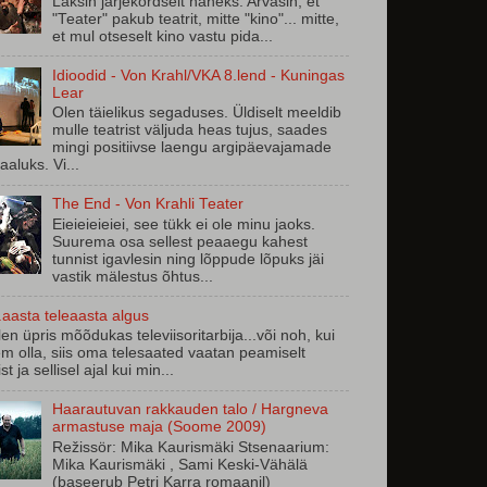
Läksin järjekordselt haneks. Arvasin, et
"Teater" pakub teatrit, mitte "kino"... mitte,
et mul otseselt kino vastu pida...
Idioodid - Von Krahl/VKA 8.lend - Kuningas
Lear
Olen täielikus segaduses. Üldiselt meeldib
mulle teatrist väljuda heas tujus, saades
mingi positiivse laengu argipäevajamade
aaluks. Vi...
The End - Von Krahli Teater
Eieieieieiei, see tükk ei ole minu jaoks.
Suurema osa sellest peaaegu kahest
tunnist igavlesin ning lõppude lõpuks jäi
vastik mälestus õhtus...
aasta teleaasta algus
en üpris mõõdukas televiisoritarbija...või noh, kui
m olla, siis oma telesaated vaatan peamiselt
st ja sellisel ajal kui min...
Haarautuvan rakkauden talo / Hargneva
armastuse maja (Soome 2009)
Režissör: Mika Kaurismäki Stsenaarium:
Mika Kaurismäki , Sami Keski-Vähälä
(baseerub Petri Karra romaanil)