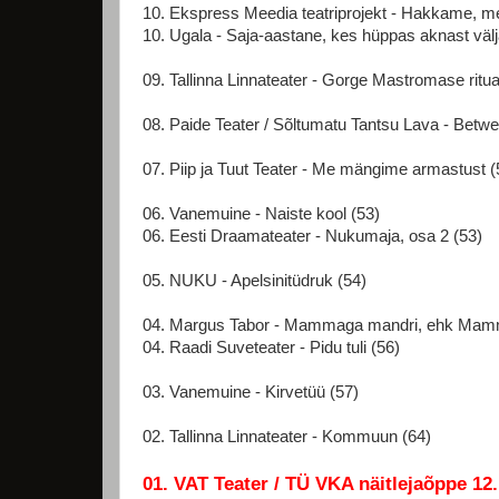
10. Ekspress Meedia teatriprojekt - Hakkame, 
10. Ugala - Saja-aastane, kes hüppas aknast välj
09. Tallinna Linnateater - Gorge Mastromase ritu
08. Paide Teater / Sõltumatu Tantsu Lava - Bet
07. Piip ja Tuut Teater - Me mängime armastust (
06. Vanemuine - Naiste kool (53)
06. Eesti Draamateater - Nukumaja, osa 2 (53)
05. NUKU - Apelsinitüdruk (54)
04. Margus Tabor - Mammaga mandri, ehk Mamma
04. Raadi Suveteater - Pidu tuli (56)
03. Vanemuine - Kirvetüü (57)
02. Tallinna Linnateater - Kommuun (64)
01. VAT Teater / TÜ VKA näitlejaõppe 12