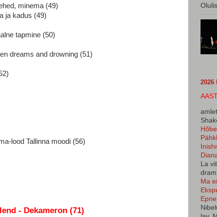
Oluli
mehed, minema (49)
a ja kadus (49)
aalne tapmine (50)
ween dreams and drowning (51)
52)
2026
AAST
amlet
Shake
Hõbe 
Pähkl
-lood Tallinna moodi (56)
Inish
Dian
La vi
dram.
Ma ei
Ekspe
Epne
Nibel
.lend - Dekameron (71)
lav. 