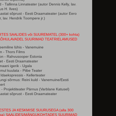
 - Tallinna Linnateater (autor Dennis Kelly, lav.
s H. Ilves)
astat sõprust - Eesti Draamateater (autor Eero
, lav. Hendrik Toompere jr.)
TES SAALIDES või SUUREMATEL (300+ kohta)
AÕHULAVADEL SUURIMAD TEATRIELAMUSED
emiline lühis - Vanemuine
n - Thors Films
on - Rahvusooper Estonia
t - Eesti Draamateater
maani igerik - Ugala
mul kuulata - Piibe Teater
Idaekspressis - Kellerteater
ungi sõrmus: Reini kuld - Vanemuine/Eesti
ert
- Projektiteater Pärnus (Varblane Katusel)
astat sõprust - Eesti Draamateater
ESTES JA KESKMISE SUURUSEGA (alla 300
aga) SAALIDES/MÄNGUKOHTADES SUURIMAD