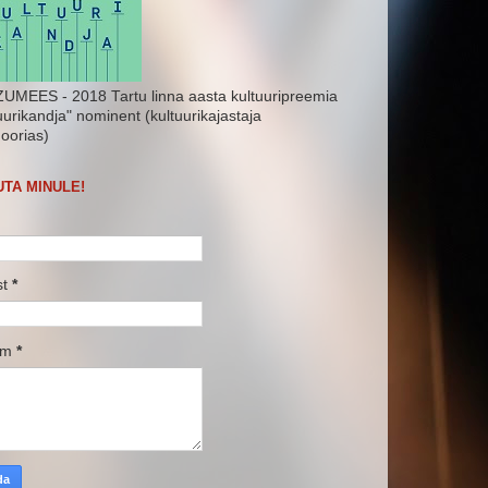
UMEES - 2018 Tartu linna aasta kultuuripreemia
uurikandja" nominent (kultuurikajastaja
oorias)
UTA MINULE!
st
*
um
*