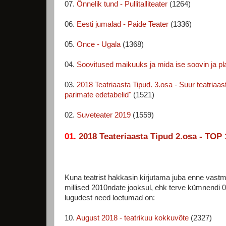
07.
Õnnelik tund - Pullitalliteater
(1264)
06.
Eesti jumalad - Paide Teater
(1336)
05.
Once - Ugala
(1368)
04.
Soovitused maikuuks ja mida ise soovin ja p
03.
2018 Teatriaasta Tipud. 3.osa - Suur teatria
parimate edetabelid"
(1521)
02.
Suveteater 2019
(1559)
01.
2018 Teateriaasta Tipud 2.osa - TOP 
Kuna teatrist hakkasin kirjutama juba enne vast
millised 2010ndate jooksul, ehk terve kümnendi 
lugudest need loetumad on:
10.
August 2018 - teatrikuu kokkuvõte
(2327)