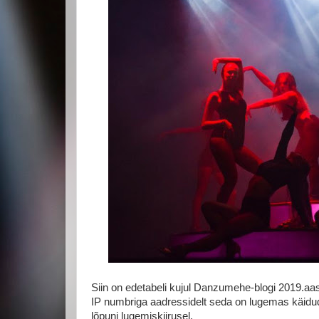
Siin on edetabeli kujul Danzumehe-blogi 2019.aa
IP numbriga aadressidelt seda on lugemas käidud,
lõpuni lugemiskiirusel.