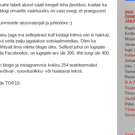
he tabeli alusel saab kergelt teha järeldusi, kuidas ka
blogi omaette väärtuseks on vast seegi, et praegusest
2026
ÕNNE
JÄR
urimistele alusmaterjali ja juhtnööre :)
Rapla
Endla
anu (aga ma sellepärast küll kedagi kiitma siin ei hakka),
Müüd
ui seda palju jagatakse sotsiaalmeedias. Olen ka
Jäned
htsalt ilma viiteta blogis üles. Sellisel juhul on lugejate
lugu 
a Facebookis, on lugejate arv üle 300, tihti isegi üle 400.
Kelle
Juhan
 blogis ja instagrammis kokku 254 teatriteemalist
(lav.
tvat-, soovituslikku- või hoiatavat teksti.
Vanem
Reini
R.A.A
gude TOP10:
Teate
Thors
Varbl
Piibe
Tõsta
Gerd