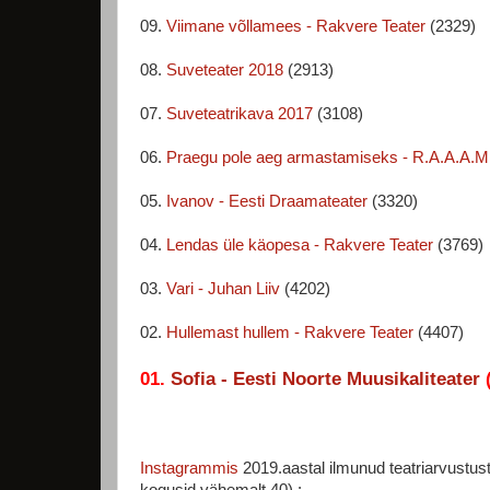
09.
Viimane võllamees - Rakvere Teater
(2329)
08.
Suveteater 2018
(2913)
07.
Suveteatrikava 2017
(3108)
06.
Praegu pole aeg armastamiseks - R.A.A.A.M
05.
Ivanov - Eesti Draamateater
(3320)
04.
Lendas üle käopesa - Rakvere Teater
(3769)
03.
Vari - Juhan Liiv
(4202)
02.
Hullemast hullem - Rakvere Teater
(4407)
01.
Sofia - Eesti Noorte Muusikaliteater
(
Instagrammis
2019.aastal ilmunud teatriarvustus