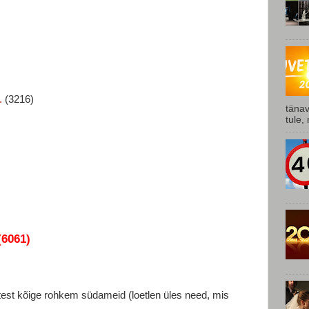
.
(3216)
tänav
tule,
6061)
test kõige rohkem südameid (loetlen üles need, mis