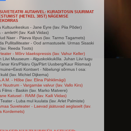
 SUVETEATRI AUTAHVEL: KURADITOSIN SUURIMAT
STUMIST (HETKEL 38ST) NÄGEMISE
JEKORRAS
 Kultuurikeskus - Jane Eyre (lav. Piia Põder)
 - amletH (lav. Kaili Viidas)
ud Naer - Päeva lõpus (lav. Tarmo Tagamets)
a Pullitalliteater - Ood armastusele. Urmas Sisaski
(lav. Reeda Toots)
rteater - Mõrv Idaekspressis (lav. Vahur Keller)
 Liivi Muuseum - Alguskokkukõla. Juhan Liivi lugu
 Tanar Kirs/Pääru Oja/Pärt Uusberg/Kaur Riismaa)
uine+Eesti Kontsert - Nibelungi sõrmus I osa:
 kuld (lav. Michiel Dijkema)
.A.M. - Hõbe (lav. Elina Pähklimägi)
r Nuutrum - Vargamäe valvur (lav. Vallo Kirs)
 Films - Baskin (lav. Marko Matvere)
ane Katusel - RAIM (lav. Kaili Viidas)
 Teater - Luba mul kuulata (lav. Arlet Palmiste)
maa Suveteater - Laevad jäätuvad aeglaselt (lav.
a Kordemets)