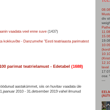
TUL
08.08
Must
div s
weigh
Pathe
laanin vaadata veel enne suve
(1437)
11.08
15.08
19.08
asta kokkuvõte - Danzumehe "Eesti teatriaasta parimatest
10.0
(kor
10.10
(Kris
12.10
100 parimat teatrielamust - Edetabel
(1688)
laval
17.07
osa: 
---
möödunud aastakümmet, siis on huvitav vaadata üle
01.jaanuar 2010 - 31.detsember 2019 vahel ilmunud
EELM
(AUT