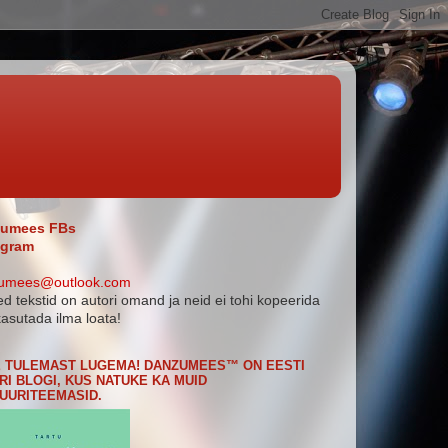
umees FBs
agram
umees@outlook.com
ed tekstid on autori omand ja neid ei tohi kopeerida
asutada ilma loata!
 TULEMAST LUGEMA! DANZUMEES™ ON EESTI
RI BLOGI, KUS NATUKE KA MUID
UURITEEMASID.