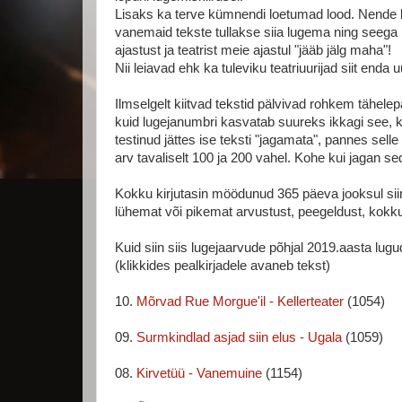
Lisaks ka terve kümnendi loetumad lood. Nende ka
vanemaid tekste tullakse siia lugema ning seega 
ajastust ja teatrist meie ajastul "jääb jälg maha"!
Nii leiavad ehk ka tuleviku teatriuurijad siit enda u
Ilmselgelt kiitvad tekstid pälvivad rohkem tähelep
kuid lugejanumbri kasvatab suureks ikkagi see, k
testinud jättes ise teksti "jagamata", pannes selle li
arv tavaliselt 100 ja 200 vahel. Kohe kui jagan sed
Kokku kirjutasin möödunud 365 päeva jooksul siin
lühemat või pikemat arvustust, peegeldust, kokkuvõ
Kuid siin siis lugejaarvude põhjal 2019.aasta lu
(klikkides pealkirjadele avaneb tekst)
10.
Mõrvad Rue Morgue'il - Kellerteater
(1054)
09.
Surmkindlad asjad siin elus - Ugala
(1059)
08.
Kirvetüü - Vanemuine
(1154)