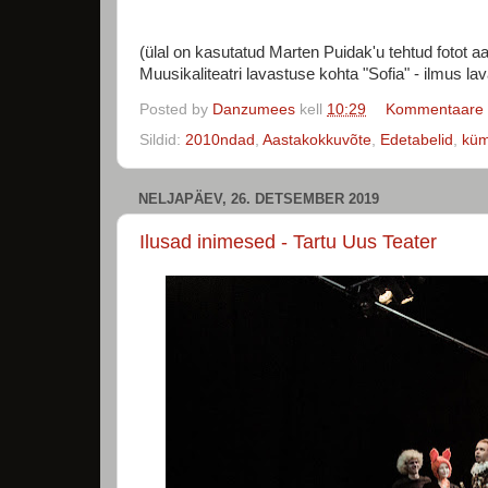
(ülal on kasutatud Marten Puidak'u tehtud fotot a
Muusikaliteatri lavastuse kohta "Sofia" - ilmus l
Posted by
Danzumees
kell
10:29
Kommentaare e
Sildid:
2010ndad
,
Aastakokkuvõte
,
Edetabelid
,
küm
NELJAPÄEV, 26. DETSEMBER 2019
Ilusad inimesed - Tartu Uus Teater