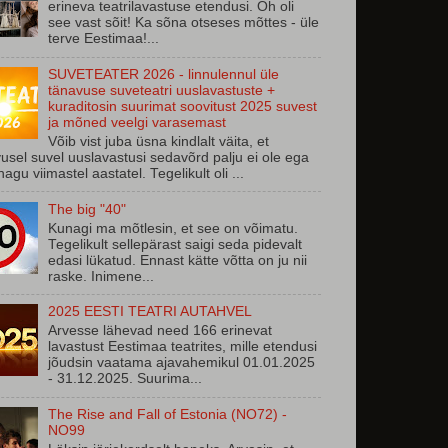
erineva teatrilavastuse etendusi. Oh oli
see vast sõit! Ka sõna otseses mõttes - üle
terve Eestimaa!...
SUVETEATER 2026 - linnulennul üle
tänavuse suveteatri uuslavastuste +
kuraditosin suurimat soovitust 2025 suvest
ja mõned veelgi varasemast
Võib vist juba üsna kindlalt väita, et
usel suvel uuslavastusi sedavõrd palju ei ole ega
 nagu viimastel aastatel. Tegelikult oli ...
The big "40"
Kunagi ma mõtlesin, et see on võimatu.
Tegelikult sellepärast saigi seda pidevalt
edasi lükatud. Ennast kätte võtta on ju nii
raske. Inimene...
2025 EESTI TEATRI AUTAHVEL
Arvesse lähevad need 166 erinevat
lavastust Eestimaa teatrites, mille etendusi
jõudsin vaatama ajavahemikul 01.01.2025
- 31.12.2025. Suurima...
The Rise and Fall of Estonia (NO72) -
NO99