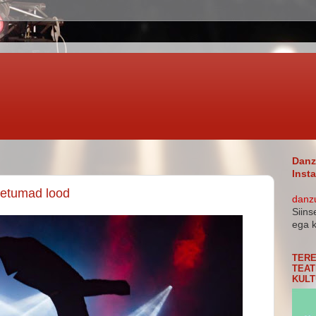
Danz
Inst
oetumad lood
danz
Siins
ega k
TERE
TEAT
KULT