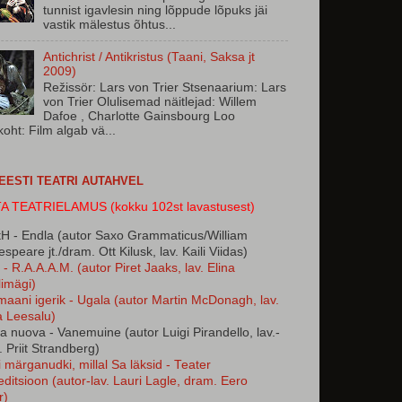
tunnist igavlesin ning lõppude lõpuks jäi
vastik mälestus õhtus...
Antichrist / Antikristus (Taani, Saksa jt
2009)
Režissör: Lars von Trier Stsenaarium: Lars
von Trier Olulisemad näitlejad: Willem
Dafoe , Charlotte Gainsbourg Loo
koht: Film algab vä...
 EESTI TEATRI AUTAHVEL
A TEATRIELAMUS (kokku 102st lavastusest)
H - Endla (autor Saxo Grammaticus/William
speare jt./dram. Ott Kilusk, lav. Kaili Viidas)
- R.A.A.A.M. (autor Piret Jaaks, lav. Elina
imägi)
maani igerik - Ugala (autor Martin McDonagh, lav.
a Leesalu)
ta nuova - Vanemuine (autor Luigi Pirandello, lav.-
 Priit Strandberg)
 märganudki, millal Sa läksid - Teater
ditsioon (autor-lav. Lauri Lagle, dram. Eero
r)