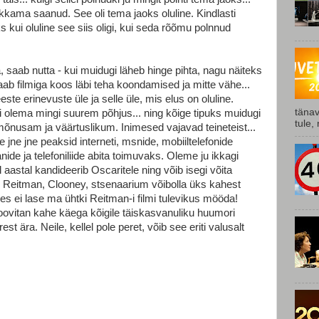
kkama saanud. See oli tema jaoks oluline. Kindlasti
 kui oluline see siis oligi, kui seda rõõmu polnnud
 saab nutta - kui muidugi läheb hinge pihta, nagu näiteks
ab filmiga koos läbi teha koondamised ja mitte vähe...
ste erinevuste üle ja selle üle, mis elus on oluline.
tänav
i olema mingi suurem põhjus... ning kõige tipuks muidugi
tule,
mõnusam ja väärtuslikum. Inimesed vajavad teineteist...
ne jne peaksid interneti, msnide, mobiiltelefonide
nide ja telefoniliide abita toimuvaks. Oleme ju ikkagi
stal kandideerib Oscaritele ning võib isegi võita
, Reitman, Clooney, stsenaarium võibolla üks kahest
hes ei lase ma ühtki Reitman-i filmi tulevikus mööda!
Soovitan kahe käega kõigile täiskasvanuliku huumori
urest ära. Neile, kellel pole peret, võib see eriti valusalt