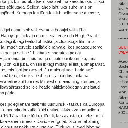
n kahju, kui tüdruku tšello saab vihma käes hukka. Et kui
Nibel
utos sõidutada. Sellest läheb lahti üks suhe, mis on
lav. 
tagajärjed. Samaga kui tüdruk istub selle mehe autosse,
Orvud
Marku
500 a
Epner
a igal aastal sobivalt oscarite hooajal välja ühe
l Happy-go-lucky ja enne seda terve rida Hugh Grant-i
--- ---
idagi ikkagi teatud õhustiku ja olustikuga film, mis
a ilmselt tervele saalitäiele rahvale, kes peaaegu terve
SUUR
VAB
a see ju selline "lihtlabane" naerutaja polegi.
v ja mõnus briti huumor ja situatsioonikoomika, mis
Akade
 ju on küll juba, on siin ikkagi midagi erilist ja omapärast.
Baski
ad, mis läbi jooksevad. Ja muidugi see "hariduse"
Char
ku näitena, et miks peab kooli ja haridust pidama
Hamle
tevaheline suhtumine. Millised olid ajad ning kombed ja
Inish
isaväärtused sellele heade näitlejatöödega vürtsitatud
Lase 
Mõrv 
no pärle.
Nibel
Konts
 kes polegi enam teabmis uustulnuk - taskus ka Euroopa
RAIM 
ja naabritüdrukulik, kuid ühtlasi täiskasvanumaailma
500 a
ui 16-17 aastane tüdruk tõesti, kes avastab, et elus on nii
ärksa vanem mees - David - võrgutab ta oma raha ning
--- ---
elelahutust pakkuva eluga ära. Tüdruku silmad lähevad