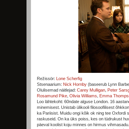
Režissör:
Lone Scherfig
Stsenaarium:
Nick Hornby
(baseerub Lynn Barbe
Olulisemad näitlejad:
Carey Mulligan
,
Peter Sars
Rosamund Pike
,
Olivia Williams
,
Emma Thomps
Loo lähtekoht: 60ndate alguse London. 16 aastane
minemisest. Unistab ülikooli filosoofilisest õhkk
ka Pariisist. Muidu ongi kõik ok ning tee Oxfordi 
raskuseid. On ka üks poiss, kes on tüdrukust huv
päeval koolist koju minnes on hirmus vihmasadu.