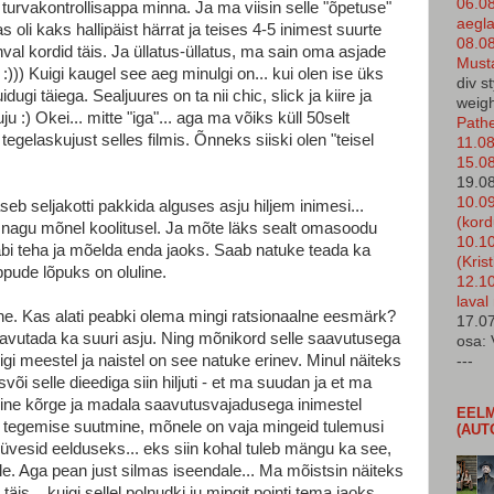
06.0
e turvakontrollisappa minna. Ja ma viisin selle "õpetuse"
aegla
 oli kaks hallipäist härrat ja teises 4-5 inimest suurte
08.08
val kordid täis. Ja üllatus-üllatus, ma sain oma asjade
Must
:))) Kuigi kaugel see aeg minulgi on... kui olen ise üks
div s
gi täiega. Sealjuures on ta nii chic, slick ja kiire ja
weigh
u :) Okei... mitte "iga"... aga ma võiks küll 50selt
Pathe
egelaskujust selles filmis. Õnneks siiski olen "teisel
11.08
15.08
19.08
10.0
eb seljakotti pakkida alguses asju hiljem inimesi...
(kor
t nagu mõnel koolitusel. Ja mõte läks sealt omasoodu
10.10
läbi teha ja mõelda enda jaoks. Saab natuke teada ka
(Kris
ppude lõpuks on oluline.
12.10
laval
e. Kas alati peabki olema mingi ratsionaalne eesmärk?
17.07
avutada ka suuri asju. Ning mõnikord selle saavutusega
osa: 
i meestel ja naistel on see natuke erinev. Minul näiteks
---
õi selle dieediga siin hiljuti - et ma suudan ja et ma
ne kõrge ja madala saavutusvajadusega inimestel
EELM
ra tegemise suutmine, mõnele on vaja mingeid tulemusi
(AUT
üvesid eelduseks... eks siin kohal tuleb mängu ka see,
ele. Aga pean just silmas iseendale... Ma mõistsin näiteks
äis... kuigi sellel polnudki ju mingit pointi tema jaoks...