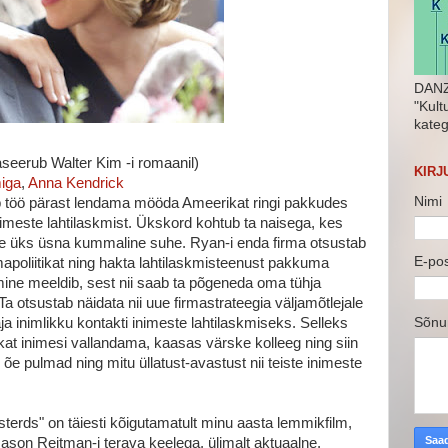
DANZ
"Kult
kateg
seerub Walter Kim -i romaanil)
KIRJ
iga
,
Anna Kendrick
Nimi
 töö pärast lendama mööda Ameerikat ringi pakkudes
inimeste lahtilaskmist. Ükskord kohtub ta naisega, kes
use üks üsna kummaline suhe. Ryan-i enda firma otsustab
E-po
apoliitikat ning hakta lahtilaskmisteenust pakkuma
isimine meeldib, sest nii saab ta põgeneda oma tühja
Ta otsustab näidata nii uue firmastrateegia väljamõtlejale
Sõn
aja inimlikku kontakti inimeste lahtilaskmiseks. Selleks
at inimesi vallandama, kaasas värske kolleeg ning siin
õe pulmad ning mitu üllatust-avastust nii teiste inimeste
asterds" on täiesti kõigutamatult minu aasta lemmikfilm,
 Jason Reitman-i terava keelega, ülimalt aktuaalne,