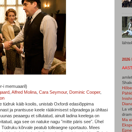
lähte
2026
AAST
amlet
Shake
r-i memuaaril)
Hõbe 
gaard
,
Alfred Molina
,
Cara Seymour
,
Dominic Cooper
,
Pähkl
on
Inish
Dian
 tüdruk käib koolis, unistab Oxfordi edasiõppima
La vi
onnast ja prantsuse keele rääkimisest sõpradega ja ühltasi
dram.
suunas peaaegu et sillutatud, ainult ladina keelega on
Ma ei
itatud, aga see on natuke nagu "mitte päris see". Ühel
Ekspe
 Tüdruku kõrvale peatub tolleaegne sportauto. Mees
Epne