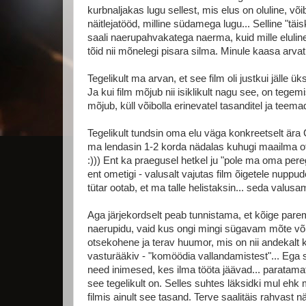
kurbnaljakas lugu sellest, mis elus on oluline, võib
näitlejatööd, milline südamega lugu... Selline "t
saali naerupahvakatega naerma, kuid mille elulin
tõid nii mõnelegi pisara silma. Minule kaasa arvat
Tegelikult ma arvan, et see film oli justkui jälle
Ja kui film mõjub nii isiklikult nagu see, on tege
mõjub, küll võibolla erinevatel tasanditel ja teema
Tegelikult tundsin oma elu väga konkreetselt ära 
ma lendasin 1-2 korda nädalas kuhugi maailma ot
:))) Ent ka praegusel hetkel ju "pole ma oma perega
ent ometigi - valusalt vajutas film õigetele nuppud
tütar ootab, et ma talle helistaksin... seda valusam
Aga järjekordselt peab tunnistama, et kõige parem
naerupidu, vaid kus ongi mingi sügavam mõte või e
otsekohene ja terav huumor, mis on nii andekalt kir
vasturääkiv - "komöödia vallandamistest"... Ega see
need inimesed, kes ilma tööta jäävad... paratamat
see tegelikult on. Selles suhtes läksidki mul eh
filmis ainult see tasand. Terve saalitäis rahvast