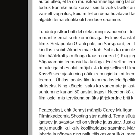
autos ütleb, et ta on muusikaarmastaja ning tal o
tüdruk kõnniks auto kõrval, siis ta võiks tšellot a
väliselt väga ilus, kuid millel on üsna huvitavad 
algabki tema eluülikooli hariduse saamine.
Tundub justkui brittidel oleks mingi vandenõu - tull
romantilisemat sorti komöödiaga. Eelmisel aasta
filme. Sedapuhku Granti pole, on Sarsgaard, ent ku
kindlasti sobib Akadeemiale kah. Sobis ka minule j
filmi häälekalt ja mõnuga kaasa naersid :) Kuigi eg
Sügavamaid teemasid ka küllaga. Ent selline tera
minule igatahes alati mõjub. Ja kuigi selliseid filme
Kasvõi see ajastu ning näiteks mingid kelmi-teem
teema... Ühtlasi peaks film toimima lastele õpetli
oluliseks. Ning kõigele lisaks ka vanemate ja las
suhtumine kunagi 50 aastat tagasi. Need on kõik l
filmiloole, mis tervikuna on üks järjekordne briti ki
Peategelast, ehk Jennyt mängib Carey Mulligan,
Filmiakadeemia Shooting star auhind. Tema süütu 
igatsev ja avastav roll on värske ja usutav. Justk
palju muudki kui kuiv koolihariduse saamine. M
laheda ja põneva ning palju täiskasvanulikku me