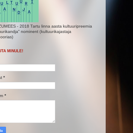
UMEES - 2018 Tartu linna aasta kultuuripreemia
uurikandja" nominent (kultuurikajastaja
oorias)
UTA MINULE!
st
*
um
*