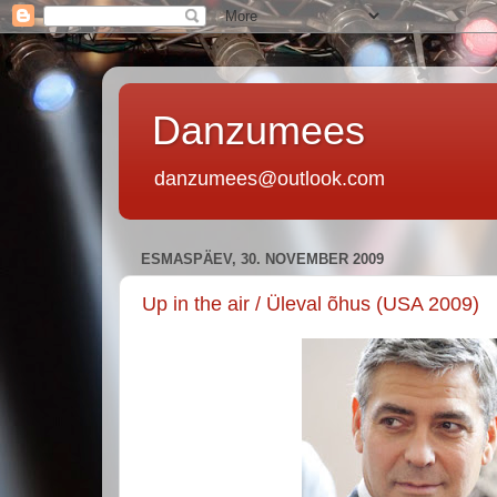
Danzumees
danzumees@outlook.com
ESMASPÄEV, 30. NOVEMBER 2009
Up in the air / Üleval õhus (USA 2009)