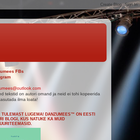
umees FBs
agram
umees@outlook.com
ed tekstid on autori omand ja neid ei tohi kopeerida
asutada ilma loata!
 TULEMAST LUGEMA! DANZUMEES™ ON EESTI
RI BLOGI, KUS NATUKE KA MUID
UURITEEMASID.