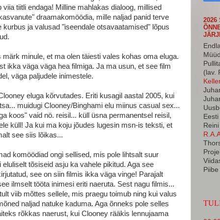
 viia tiitli endaga! Milline mahlakas dialoog, millised
äiskasvanute" draamakomöödia, mille naljad panid terve
2026
e kurbus ja valusad "iseendale otsavaatamised" lõpus
ÕNNE
JÄR
ud.
Endla
Müüd
 üks märk minule, et ma olen täiesti vales kohas oma eluga.
Pulli
mist ikka väga väga hea filmiga. Ja ma usun, et see film
(lav.
del, väga paljudele inimestele.
Kelle
Juhan
Clooney eluga kõrvutades. Eriti kusagil aastal 2005, kui
Juhan
sa... muidugi Clooney/Binghami elu miinus casual sex...
Uusb
 koos" vaid nö. reisil... küll üsna permanentsel reisil,
Eesti
ele küll! Ja kui ma koju jõudes lugesin msn-is teksti, et
Reini
R.A.A
alt see siis lõikas...
Thors
Proje
ad komöödiad ongi sellised, mis pole lihtsalt suur
Viida
luliselt tõsiseid asju ka vahele pikitud. Aga see
Piibe
jutatud, see on siin filmis ikka väga vinge! Parajalt
 ilmselt tööta inimesi eriti naeruta. Sest nagu filmis...
ult viib mõttes sellele, mis praegu toimub ning kui valus
TUL
k mõned naljad natuke kaduma. Aga õnneks pole selles
 näiteks rõkkas naerust, kui Clooney rääkis lennujaama