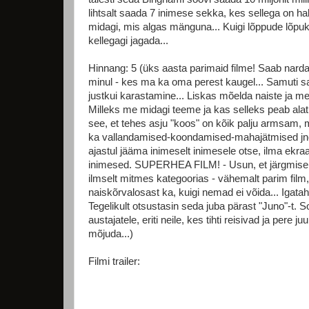
lihtsalt saada 7 inimese sekka, kes sellega on ha
midagi, mis algas mänguna... Kuigi lõppude lõpuks
kellegagi jagada...
Hinnang: 5 (üks aasta parimaid filme! Saab narda,
minul - kes ma ka oma perest kaugel... Samuti sa
justkui karastamine... Liskas mõelda naiste ja mee
Milleks me midagi teeme ja kas selleks peab alat
see, et tehes asju "koos" on kõik palju armsam, 
ka vallandamised-koondamised-mahajätmised jne j
ajastul jääma inimeselt inimesele otse, ilma ekraa
inimesed. SUPERHEA FILM! - Usun, et järgmisel aa
ilmselt mitmes kategoorias - vähemalt parim film
naiskõrvalosast ka, kuigi nemad ei võida... Igata
Tegelikult otsustasin seda juba pärast "Juno"-t. 
austajatele, eriti neile, kes tihti reisivad ja pere ju
mõjuda...)
Filmi trailer: