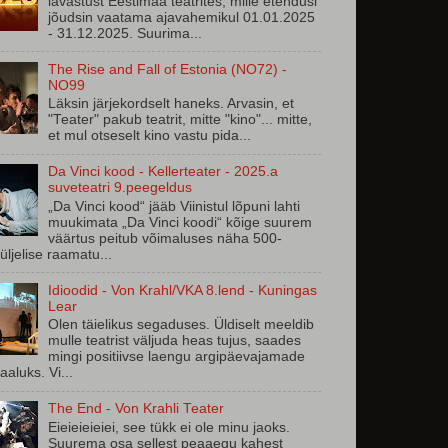
lavastust Eestimaa teatrites, mille etendusi
jõudsin vaatama ajavahemikul 01.01.2025
- 31.12.2025. Suurima...
The Rise and Fall of Estonia (NO72) -
NO99
Läksin järjekordselt haneks. Arvasin, et
"Teater" pakub teatrit, mitte "kino"... mitte,
et mul otseselt kino vastu pida...
Da Vinci kood - Kellerteater - 2025.a
suveteatri 9.peegeldus
„Da Vinci kood“ jääb Viinistul lõpuni lahti
muukimata „Da Vinci koodi“ kõige suurem
väärtus peitub võimaluses näha 500-
üljelise raamatu...
Idioodid - Von Krahl/VKA 8.lend - Kuningas
Lear
Olen täielikus segaduses. Üldiselt meeldib
mulle teatrist väljuda heas tujus, saades
mingi positiivse laengu argipäevajamade
aaluks. Vi...
The End - Von Krahli Teater
Eieieieieiei, see tükk ei ole minu jaoks.
Suurema osa sellest peaaegu kahest