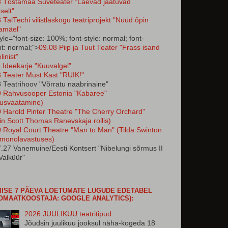
8 Tõstamaa Suveteater "Laevad jäätuvad
selt"
 TalTechi vilistlaskogu teatriprojekt "Nüüd õpin
amäel"
tyle="font-size: 100%; font-style: normal; font-
t: normal;">
09.08 Piip ja Tuut Teater "Frass isand
linist"
 Ideekarje "Kuuvalgel"
 Teater Must Kast "RUIK!"
 Teatrihoov "Võrratu naabrinaine"
9 Rahvusooper Estonia "Kabaree"
dusvaatamine)
 Harold Pinter Theatre "The Cherry Orchard"
tin Scott Thomas Ranevskaja rollis)
 Royal Court Theatre "Man to Man" (Tilda Swinton
 monolavastuses)
.27 Vanemuine/Eesti Kontsert "Nibelungi sõrmus II
Valküür"
ISE 7 PÄEVA LOETUMATE LUGUDE EDETABEL
OMAATKOOSTAJA: GOOGLE ANALYTICS):
2026 JUULIKUU teatritipud
Jõudsin juulikuu jooksul näha-kogeda 18