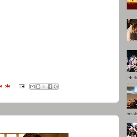
lehek
i ole:
tasak