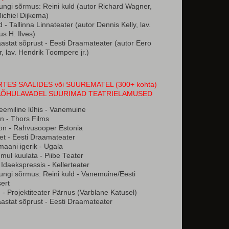
ungi sõrmus: Reini kuld (autor Richard Wagner,
Michiel Dijkema)
 - Tallinna Linnateater (autor Dennis Kelly, lav.
s H. Ilves)
astat sõprust - Eesti Draamateater (autor Eero
, lav. Hendrik Toompere jr.)
TES SAALIDES või SUUREMATEL (300+ kohta)
AÕHULAVADEL SUURIMAD TEATRIELAMUSED
emiline lühis - Vanemuine
n - Thors Films
on - Rahvusooper Estonia
t - Eesti Draamateater
maani igerik - Ugala
mul kuulata - Piibe Teater
Idaekspressis - Kellerteater
ungi sõrmus: Reini kuld - Vanemuine/Eesti
ert
- Projektiteater Pärnus (Varblane Katusel)
astat sõprust - Eesti Draamateater