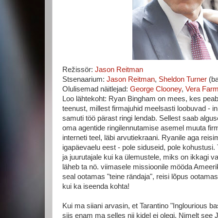
Režissör:
Jason Reitman
Stsenaarium:
Jason Reitman
,
Sheldon Turner
(ba
Olulisemad näitlejad:
George Clooney
,
Vera Farm
Loo lähtekoht: Ryan Bingham on mees, kes peab
teenust, millest firmajuhid meelsasti loobuvad - 
samuti töö pärast ringi lendab. Sellest saab alg
oma agentide ringilennutamise asemel muuta firm
interneti teel, läbi arvutiekraani. Ryanile aga re
igapäevaelu eest - pole siduseid, pole kohustusi. 
ja juurutajale kui ka ülemustele, miks on ikkagi v
läheb ta nö. viimasele missioonile mööda Ameerik
seal ootamas "teine rändaja", reisi lõpus ootamas 
kui ka iseenda kohta!
Kui ma siiani arvasin, et Tarantino "Inglourious b
siis enam ma selles nii kidel ei olegi. Nimelt see