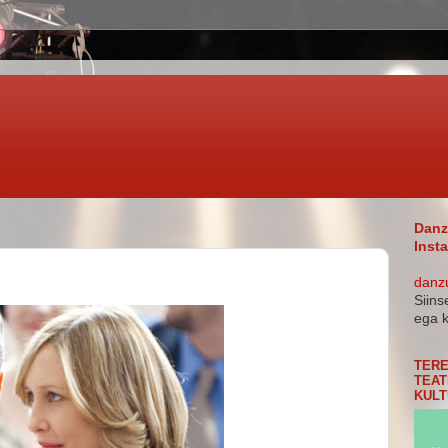
Danz
Inst
danz
Siins
ega k
TERE
TEAT
KULT