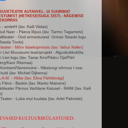
 SUVETEATRI AUTAHVEL- 10 SUURIMAT
STUMIST (HETKESEISUGA 33ST) - NÄGEMISE
JEKORRAS
 - amletH (lav. Kaili Viidas)
ud Naer - Päeva lõpus (lav. Tarmo Tagamets)
talliteater - Ood armastusest. Urmas Sisaski lugu
 Reeda Toots)
rteater - Mõrv Idaekspressis (lav. Vahur Keller)
 Liivi Muuseumi teatriprojekt - Alguskokkukõla.
 Liivi lugu (lav. Tanar Kirs/Pääru Oja/Pärt
erg/Kaur Riismaa)
 Kontsert/Vanemuine - Nibelungi sõrmus I osa:
 kuld (lav. Michiel Dijkema)
.A.M. - Hõbe (lav. Elina Pähklimägi)
 Films - Baskin (lav. Marko Matvere)
ktiteater Pärnus Varblane Katusel - RAIM (lav. Kaili
s)
 Teater - Luba mul kuulata (lav. Arlet Palmiste)
EVASED KULTUURIKÜLASTUSED: