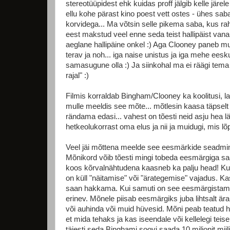
stereotüüpidest ehk kuidas proff jälgib kelle järel
ellu kohe pärast kino poest vett ostes - ühes sabas
korvidega... Ma võtsin selle pikema saba, kus rah
eest makstud veel enne seda teist hallipäist vana 
aeglane hallipäine onkel :) Aga Clooney paneb muidu
terav ja noh... iga naise unistus ja iga mehe eeskuj
samasugune olla :) Ja siinkohal ma ei räägi tema t
rajal" :)
Filmis korraldab Bingham/Clooney ka koolitusi, las
mulle meeldis see mõte... mõtlesin kaasa täpsel
rändama edasi... vahest on tõesti neid asju hea 
hetkeolukorrast oma elus ja nii ja muidugi, mis lõ
Veel jäi mõttena meelde see eesmärkide seadmin
Mõnikord võib tõesti mingi tobeda eesmärgiga sa
koos kõrvalnähtudena kaasneb ka palju head! Kuig
on küll "näitamise" või "ärategemise" vajadus. Kasv
saan hakkama. Kui samuti on see eesmärgistami
erinev. Mõnele piisab eesmärgiks juba lihtsalt ä
või auhinda või muid hüvesid. Mõni peab teatud h
et mida tehaks ja kas iseendale või kellelegi teis
täiesti seda Binghami soovi saada 10 miljonit miili t