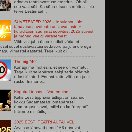
erineva teatrilavastuse etendusi. Oh oli
see vast sõit! Ka sõna otseses mõttes - üle
terve Eestimaa!...
SUVETEATER 2026 - linnulennul üle
tänavuse suveteatri uuslavastuste +
kuraditosin suurimat soovitust 2025 suvest
ja mõned veelgi varasemast
Võib vist juba üsna kindlalt väita, et
usel suvel uuslavastusi sedavõrd palju ei ole ega
 nagu viimastel aastatel. Tegelikult oli ...
The big "40"
Kunagi ma mõtlesin, et see on võimatu.
Tegelikult sellepärast saigi seda pidevalt
edasi lükatud. Ennast kätte võtta on ju nii
raske. Inimene...
Kogutud teosed - Vanemuine
Kaks Eesti tippnaisnäitlejat on saanud
kokku Sadamateatri omapärasel
ümmargusel laval, millel on ka "nurgad".
Intiimne nii näitlej...
2025 EESTI TEATRI AUTAHVEL
Arvesse lähevad need 166 erinevat