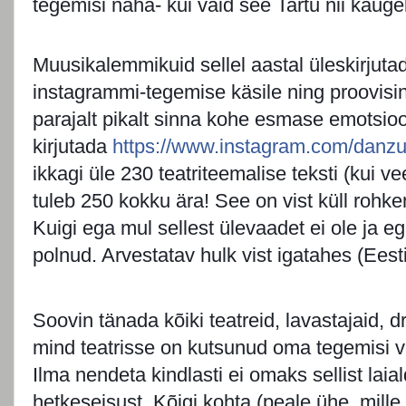
tegemisi näha- kui vaid see Tartu nii kaugel
Muusikalemmikuid sellel aastal üleskirjutad
instagrammi-tegemise käsile ning proovisi
parajalt pikalt sinna kohe esmase emotsio
kirjutada
https://www.instagram.com/danz
ikkagi üle 230 teatriteemalise teksti (kui vee
tuleb 250 kokku ära! See on vist küll rohke
Kuigi ega mul sellest ülevaadet ei ole ja e
polnud. Arvestatav hulk vist igatahes (Eest
Soovin tänada kõiki teatreid, lavastajaid, d
mind teatrisse on kutsunud oma tegemisi v
Ilma nendeta kindlasti ei omaks sellist laialda
hetkeseisust. Kõigi kohta (peale ühe, mill