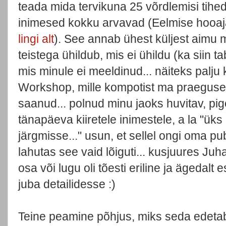
teada mida tervikuna 25 võrdlemisi tiheda
inimesed kokku arvavad (Eelmise hooa
lingi alt
). See annab ühest küljest aimu m
teistega ühildub, mis ei ühildu (ka siin 
mis minule ei meeldinud... näiteks palj
Workshop, mille kompotist ma praeguses
saanud... polnud minu jaoks huvitav, pigem
tänapäeva kiiretele inimestele, a la "üks
järgmisse..." usun, et sellel ongi oma pu
lahutas see vaid lõiguti... kusjuures Ju
osa või lugu oli tõesti eriline ja ägedalt 
juba detailidesse :)
Teine peamine põhjus, miks seda edetab