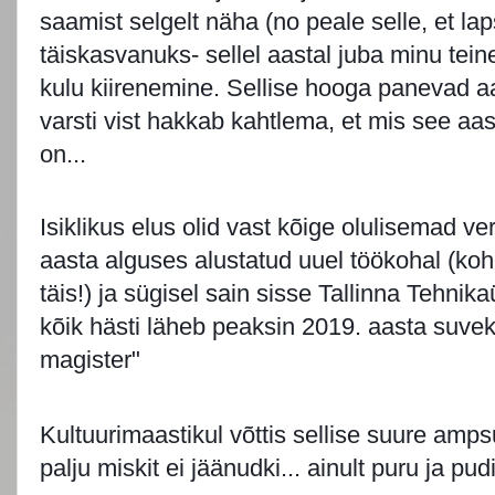
saamist selgelt näha (no peale selle, et la
täiskasvanuks- sellel aastal juba minu teine
kulu kiirenemine. Sellise hooga panevad 
varsti vist hakkab kahtlema, et mis see aa
on...
Isiklikus elus olid vast kõige olulisemad v
aasta alguses alustatud uuel töökohal (ko
täis!) ja sügisel sain sisse Tallinna Tehnika
kõik hästi läheb peaksin 2019. aasta suve
magister"
🙂
Kultuurimaastikul võttis sellise suure ampsu 
palju miskit ei jäänudki... ainult puru ja pud