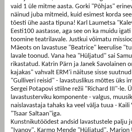
vaid 1 üle mitme aasta. Gorki "Põhjas" erine
näinud juba mitmeid, kuid esimest korda see 
tõesti ühe aasta tipuna! Karl Laumetsa "Kale
Eesti100 aastasse, aga see on ka muidu iga
toomine teatrilavale. Justkui võimatu missio
Mäeots on lavastuse "Beatrice" keerulise "tul
lavale toonud. Vana hea "Hüljatud" sai Sa
rikastatud. Katrin Pärn ja Janek Savolainen o
kajakas" vahvalt ERM'i näituse sisse suutnud 
"Gulliveri reisid" - lavastuslikus mõttes üks ime
Sergei Potapovi stiilne režii "Richard III"-le.
lavastusterviku komponente - valgus, muusik
naislavastaja tahaks ka veel välja tuua - Kail
"Tsaar Saltaan"iga.
Kunstnikutöödest andsid lavastustele palju j
"Ivanov", Karmo Mende "Hüljatud", Marion U