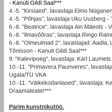
- Kanuti Gildi Saal***
4.-5. "Kirsiaed", lavastaja Elmo Nüganen
4.-5. "Põhjas", lavastaja Uku Uusberg - T
6.-8. "Beatrice", lavastaja Ain Mäeots -
6.-8. "Ilmavõõras", lavastaja Ringo Ramu
6.-8. "Olmeulmad 2", lavastajad: Aadla
Tõnisson - Kanuti Gildi Saal***
9. "Kalevipoeg", lavastaja: Karl Laumet
10.-11. "Primavera Paunveres", lavastaj
Ugala/TÜ VKA
10.-11. "Väikekodanlased", lavastaja: Ke
Draamateater***
Parim kunstnikutöö.