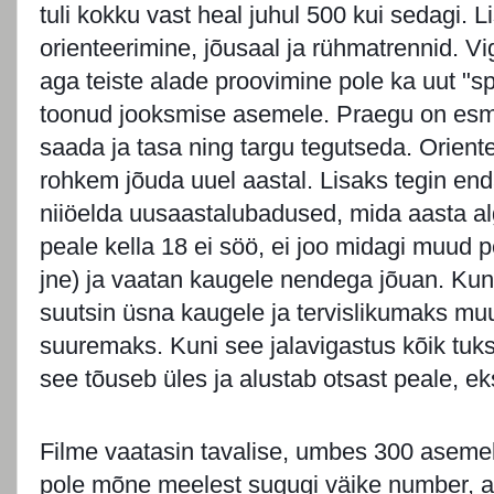
tuli kokku vast heal juhul 500 kui sedagi. 
orienteerimine, jõusaal ja rühmatrennid. Vi
aga teiste alade proovimine pole ka uut "sp
toonud jooksmise asemele. Praegu on es
saada ja tasa ning targu tegutseda. Orien
rohkem jõuda uuel aastal. Lisaks tegin end
niiöelda uusaastalubadused, mida aasta al
peale kella 18 ei söö, ei joo midagi muud p
jne) ja vaatan kaugele nendega jõuan. Kunag
suutsin üsna kaugele ja tervislikumaks mu
suuremaks. Kuni see jalavigastus kõik tuk
see tõuseb üles ja alustab otsast peale, ek
Filme vaatasin tavalise, umbes 300 asemel,
pole mõne meelest sugugi väike number, ag