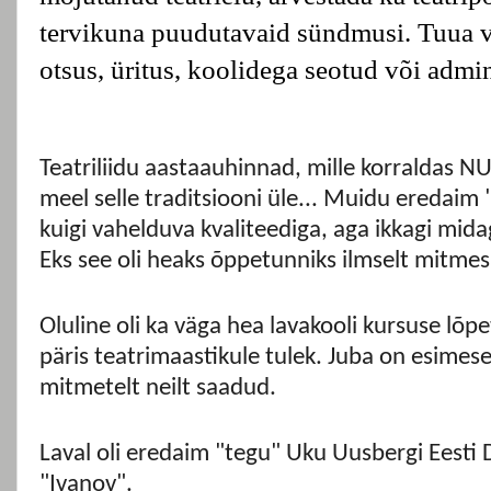
tervikuna puudutavaid sündmusi. Tuua vä
otsus, üritus, koolidega seotud või admini
Teatriliidu aastaauhinnad, mille korraldas NU
meel selle traditsiooni üle... Muidu eredaim 
kuigi vahelduva kvaliteediga, aga ikkagi midagi
Eks see oli heaks õppetunniks ilmselt mitmesk
Oluline oli ka väga hea lavakooli kursuse lõp
päris teatrimaastikule tulek. Juba on esime
mitmetelt neilt saadud.
Laval oli eredaim "tegu" Uku Uusbergi Eesti
"Ivanov".