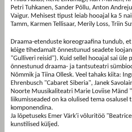
Petri Tuhkanen, Sander Põllu, Anton Andrej
Vaigur. Mehisest tipust leiab hooajal ka 5 na
Tamm, Karmen Tellisaar, Merily Loss, Triin Su
Draama-etenduste koreograafina tundub, et 
kõige tihedamalt õnnestunud seadete loojana 
"Gulliveri reisid"). Kuid sellel hooajal sai üle
õnnestunud draama- ja tantsuteatri sümbioo
Nõmmik ja Tiina Ollesk. Veel tahaks kiita: In
Ehrenbusch "Cabaret Siberia", Janek Savolai
Noorte Muusikaliteatri Marie Loviise Mänd 
liikumisseaded on ka olulised tema osalusel 
komponendina.
Ja lõpetuseks Emer Värk'i võluritöö "Beatric
kunstilised küljed.