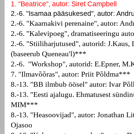
1. "Beatrice", autor: Siret Campbell
2.-6. "Isamaa pääsukesed", autor: Andru
2.-6. "Kaarnakivi perenaine", autor: An
2.-6. "Kalevipoeg", dramatiseeringu aut
2.-6. "Stiiliharjutused", autorid: J.Kaus, 
(baseerub Queneau'l)***
2.-6. "Workshop", autorid: E.Epner, M.
7. "Ilmavõõras", autor: Priit Põldma***
8.-13. "BB ilmbub öösel" autor: Ivar Põll
8.-13. "Eesti ajalugu. Ehmatusest sündin
MIM***
8.-13. "Heasoovijad", autor: Jonathan Litt
Ojasoo