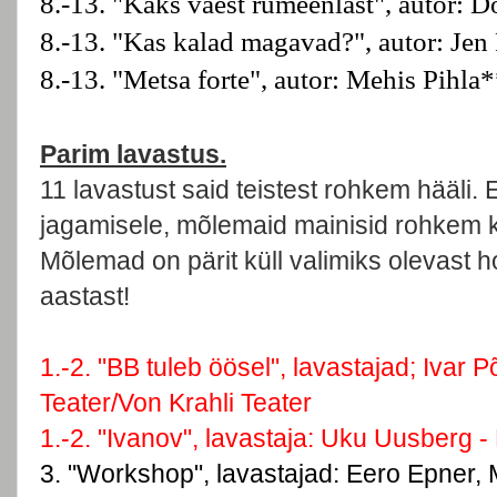
8.-13. "Kaks vaest rumeenlast", autor: 
8.-13. "Kas kalad magavad?", autor: Je
8.-13. "Metsa forte", autor: Mehis Pihla
Parim lavastus.
11 lavastust said teistest rohkem hääli.
jagamisele, mõlemaid mainisid rohkem k
Mõlemad on pärit küll valimiks olevast h
aastast!
1.-2. "BB tuleb öösel", lavastajad; Ivar P
Teater/Von Krahli Teater
1.-2. "Ivanov", lavastaja: Uku Uusberg 
3. "Workshop", lavastajad: Eero Epner,