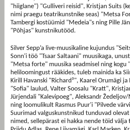
"hiiglane") "Gulliveri reisid", Kristjan Suits
nimi praegu teatrikunstnike seas) "Metsa Fo
Tambergi kostüümid "Medeia"s ning Pille Jän
"Põhjas" kunstnikutööd.
Silver Sepp’a live-muusikaline kujundus "Seit
Sonn'i töö "Tsaar Saltaani" muusikaga, unust
"Metsa forte" muusika seadmisel ning kogu "S
heliloomingust rääkides, tuleb mainida ka Si
Kirill Havanski "Richard³", Kaarel Orumägi ja
"Sofia" laulud, Valter Soosalu "Kratt", Kristj
Jürjendali "Kalevipoeg", Aleksandr Žedeljov/
ning loomulikult Rasmus Puur'i "Pilvede värv
Suurimad valguskunstnikud tunduvad olevat 
nimed, sellepärast ei hakka nende töid välja
Priidu Adlas, Rene Liivamägi, Karl Marken, Kri