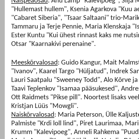
Naispeaosad
: Anu Lamp "Kalevipoeg", Silja 
"Hullemast hullem", Ksenia Agarkova "Kuu 
"Cabaret Siberia", "Tsaar Saltaani" trio-Mari
Tammaru ja Terje Pennie, Maria Klenskaja "
Ester Kuntu "Kui ühest rinnast kaks me nutsim
Otsar "Kaarnakivi perenaine".
Meeskõrvalosad
: Guido Kangur, Mait Malms
"Ivanov", Kaarel Targo "Hüljatud", Indrek S
Lauri Saatpalu "Sweeney Todd", Alo Kõrve ja
Taavi Teplenkov "Isamaa pääsukesed", Andres 
Ott Raidmets "Pikse pill". Noortest lisaks veel
Kristjan Lüüs "Mowgli".
Naiskõrvalosad
: Maria Peterson, Ülle Kaljust
Palmiste "Krdi loll lind", Piret Laurimaa, Mar
Krumm "Kalevipoeg", Anneli Rahkema "Puudu