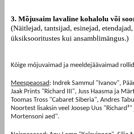
3. Mõjusaim lavaline kohalolu või soo
(Näitlejad, tantsijad, esinejad, etendajad, 
üksiksooritustes kui ansamblimängus.)
Kõige mõjuvaimad ja meeldejäävaimad rollid
Meespeaosad
: Indrek Sammul "Ivanov", Pää
Jaak Prints "Richard III", Juss Haasma ja Mä
Toomas Tross "Cabaret Siberia", Andres Ta
Noortest lisaksin veel Joosep Uus "Richard³
Mortensoni aed".