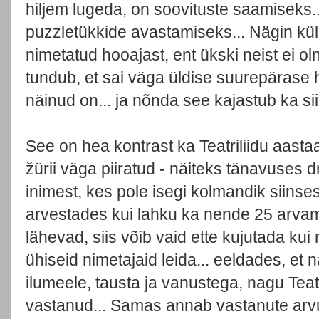
hiljem lugeda, on soovituste saamiseks
puzzletükkide avastamiseks... Nägin küll
nimetatud hooajast, ent ükski neist ei o
tundub, et sai väga üldise suurepärase 
näinud on... ja nõnda see kajastub ka siin
See on hea kontrast ka Teatriliidu aasta
žürii väga piiratud - näiteks tänavuses 
inimest, kes pole isegi kolmandik siinse
arvestades kui lahku ka nende 25 arva
lähevad, siis võib vaid ette kujutada kui 
ühiseid nimetajaid leida... eeldades, et n
ilumeele, tausta ja vanustega, nagu Tea
vastanud... Samas annab vastanute arv