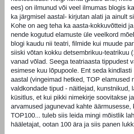
ees) on ilmunud või veel ilmumas blogis ka
ka järgmisel aastal- kirjutan alati ja ainult s
Kohe on aeg teha ka aasta-kokkuvõtteid j
nende kogutud elamuste üle veelkord mõel
blogi kaudu nii teatri, filmide kui muude p
siiski võtan kokku detsembrikuu-teatrikuu (
vanad võlad. Seega teatriaasta tippudest 
esimese kuu lõpupoole. Ent seda kindlasti
aastal (vingeimad hetked, TOP elamused ni
valdkondade tipud - näitlejad, kunstnikud, 
küsitlus, et kui pikki nimekirje soovitakse j
arvamused jagunevad kahte äärmusesse,
TOP100... tuleb siis leida mingi mõistlik 
hääletajat, ootan 100 ära ja siis panen lukk