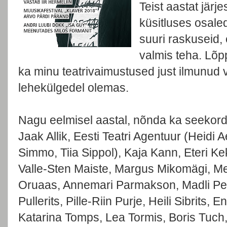
Teist aastat järje
küsitluses osaled
suuri raskuseid,
valmis teha. Lõp
ka minu teatrivaimustused just ilmunud 
lehekülgedel olemas.
Nagu eelmisel aastal, nõnda ka seekord
Jaak Allik, Eesti Teatri Agentuur (Heidi A
Simmo, Tiia Sippol), Kaja Kann, Eteri Ke
Valle-Sten Maiste, Margus Mikomägi, Mee
Oruaas, Annemari Parmakson, Madli Pest
Pullerits, Pille-Riin Purje, Heili Sibrits, En
Katarina Tomps, Lea Tormis, Boris Tuch,