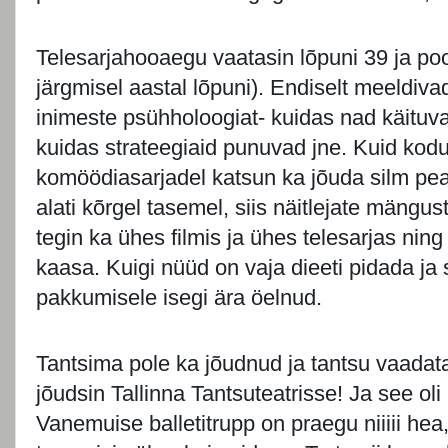
Telesarjahooaegu vaatasin lõpuni 39 ja pool
järgmisel aastal lõpuni). Endiselt meeldivad
inimeste psühholoogiat- kuidas nad käituv
kuidas strateegiaid punuvad jne. Kuid kod
komöödiasarjadel katsun ka jõuda silm peal
alati kõrgel tasemel, siis näitlejate mängus
tegin ka ühes filmis ja ühes telesarjas ni
kaasa. Kuigi nüüd on vaja dieeti pidada ja 
pakkumisele isegi ära öelnud.
Tantsima pole ka jõudnud ja tantsu vaadata
jõudsin Tallinna Tantsuteatrisse! Ja see oli
Vanemuise balletitrupp on praegu niiiii hea