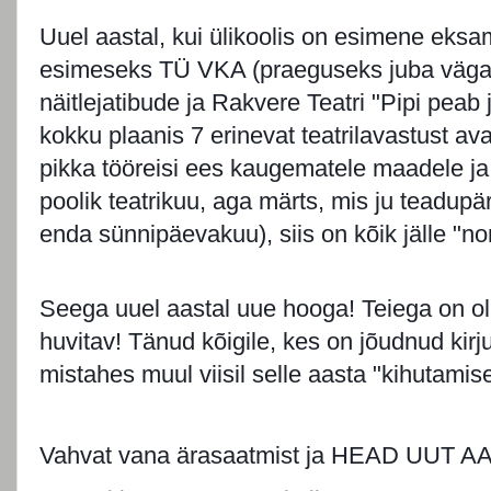
Uuel aastal, kui ülikoolis on esimene eksa
esimeseks TÜ VKA (praeguseks juba väga
näitlejatibude ja Rakvere Teatri "Pipi peab 
kokku plaanis 7 erinevat teatrilavastust a
pikka tööreisi ees kaugematele maadele ja 
poolik teatrikuu, aga märts, mis ju teadupär
enda sünnipäevakuu), siis on kõik jälle "
Seega uuel aastal uue hooga! Teiega on ol
huvitav! Tänud kõigile, kes on jõudnud kir
mistahes muul viisil selle aasta "kihutamisel
Vahvat vana ärasaatmist ja HEAD UUT A