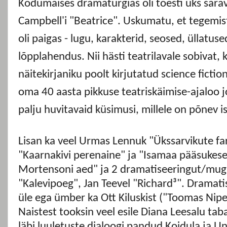
Kodumaises dramaturgias oli tõesti üks särav
Campbell'i "Beatrice". Uskumatu, et tegemi
oli paigas - lugu, karakterid, seosed, üllatuse
lõpplahendus. Nii hästi teatrilavale sobivat, 
näitekirjaniku poolt kirjutatud science ficti
oma 40 aasta pikkuse teatriskäimise-ajaloo j
palju huvitavaid küsimusi, millele on põnev 
Lisan ka veel Urmas Lennuk "Ükssarvikute fa
"Kaarnakivi perenaine" ja "Isamaa pääsukes
Mortensoni aed" ja 2 dramatiseeringut/mug
"Kalevipoeg", Jan Teevel "Richard³". Dramati
üle ega ümber ka Ott Kiluskist ("Toomas Nipe
Naistest tooksin veel esile Diana Leesalu taba
läbi luuletuste dialoogi pandud Koidula ja U