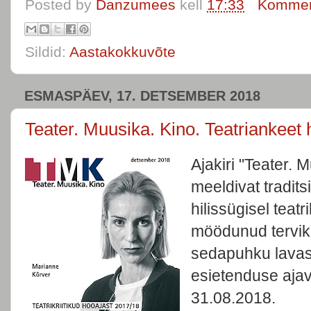
Posted by
Danzumees
kell
17:33
Komment
Sildid:
Aastakokkuvõte
ESMASPÄEV, 17. DETSEMBER 2018
Teater. Muusika. Kino. Teatriankeet
Ajakiri "Teater. 
meeldivat tradits
hilissügisel teatr
möödunud tervikh
sedapuhku lavast
esietenduse aja
31.08.2018.