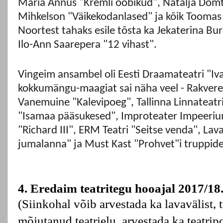
Maria Annus "Kremli ööbikud", Natalja Dõmtš
Mihkelson "Väikekodanlased" ja kõik Toomas
Noortest tahaks esile tõsta ka Jekaterina B
Ilo-Ann Saarepera "12 vihast".
Vingeim ansambel oli Eesti Draamateatri "Iv
kokkumängu-maagiat sai näha veel - Rakvere 
Vanemuine "Kalevipoeg", Tallinna Linnateatri
"Isamaa pääsukesed", Improteater Impeerium
"Richard III", ERM Teatri "Seitse venda", Lav
jumalanna" ja Must Kast "Prohvet"i truppide
4. Eredaim teatritegu hooajal 2017/18
(Siinkohal võib arvestada ka lavavälist, 
mõjutanud teatrielu, arvestada ka teatripoli