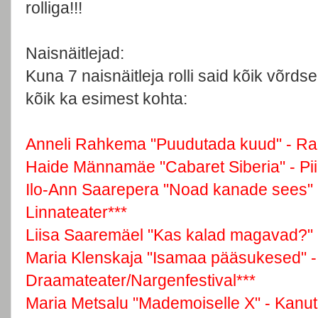
rolliga!!!
Naisnäitlejad:
Kuna 7 naisnäitleja rolli said kõik võrds
kõik ka esimest kohta:
Anneli Rahkema "Puudutada kuud" - Rak
Haide Männamäe "Cabaret Siberia" - Piip
Ilo-Ann Saarepera "Noad kanade sees" -
Linnateater***
Liisa Saaremäel "Kas kalad magavad?" -
Maria Klenskaja "Isamaa pääsukesed" -
Draamateater/Nargenfestival***
Maria Metsalu "Mademoiselle X" - Kanuti