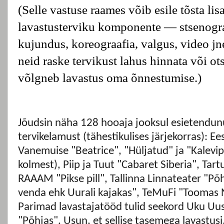
(Selle vastuse raames võib esile tõsta lisa
lavastusterviku komponente — stsenogra
kujundus, koreograafia, valgus, video jn
neid raske tervikust lahus hinnata või ots
võlgneb lavastus oma õnnestumise.)
Jõudsin näha 128 hooaja jooksul esietendun
tervikelamust (tähestikulises järjekorras): E
Vanemuise "Beatrice", "Hüljatud" ja "Kalevip
kolmest), Piip ja Tuut "Cabaret Siberia", Tar
RAAAM "Pikse pill", Tallinna Linnateater "Põ
venda ehk Uurali kajakas", TeMuFi "Toomas 
Parimad lavastajatööd tulid seekord Uku Uusbe
"Põhjas". Usun, et sellise tasemega lavastusi