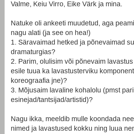
Valme, Keiu Virro, Eike Värk ja mina.
Natuke oli ankeeti muudetud, aga peami
nagu alati (ja see on hea!)
1. Säravaimad hetked ja põnevaimad s
dramaturgias?
2. Parim, olulisim või põnevaim lavastus
esile tuua ka lavastusterviku komponent
koreograafia jne)?
3. Mõjusaim lavaline kohalolu (pmst par
esinejad/tantsijad/artistid)?
Nagu ikka, meeldib mulle koondada nee
nimed ja lavastused kokku ning luua nen