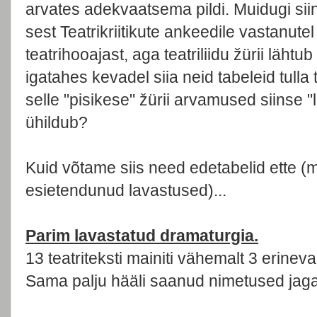
arvates adekvaatsema pildi. Muidugi sii
sest Teatrikriitikute ankeedile vastanutel
teatrihooajast, aga teatriliidu žürii läht
igatahes kevadel siia neid tabeleid tulla
selle "pisikese" žürii arvamused siinse
ühildub?
Kuid võtame siis need edetabelid ette (
esietendunud lavastused)...
Parim lavastatud dramaturgia.
13 teatriteksti mainiti vähemalt 3 erinev
Sama palju hääli saanud nimetused jaga