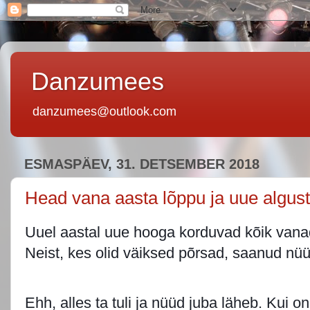
Danzumees
danzumees@outlook.com
ESMASPÄEV, 31. DETSEMBER 2018
Head vana aasta lõppu ja uue algust
Uuel aastal uue hooga korduvad kõik vana
Neist, kes olid väiksed põrsad, saanud n
Ehh, alles ta tuli ja nüüd juba läheb. Kui on