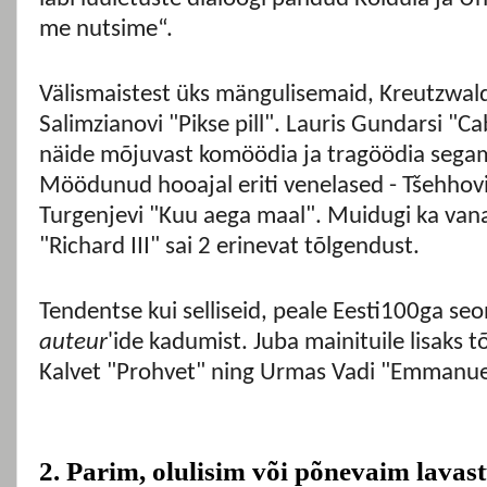
me nutsime“.
Välismaistest üks mängulisemaid, Kreutzwald
Salimzianovi "Pikse pill". Lauris Gundarsi "Ca
näide mõjuvast komöödia ja tragöödia segami
Möödunud hooajal eriti venelased - Tšehhovi
Turgenjevi "Kuu aega maal". Muidugi ka vana
"Richard III" sai 2 erinevat tõlgendust.
Tendentse kui selliseid, peale Eesti100ga seo
auteur
'ide kadumist. Juba mainituile lisaks t
Kalvet "Prohvet" ning Urmas Vadi "Emmanuell
2. Parim, olulisim või põnevaim lavas