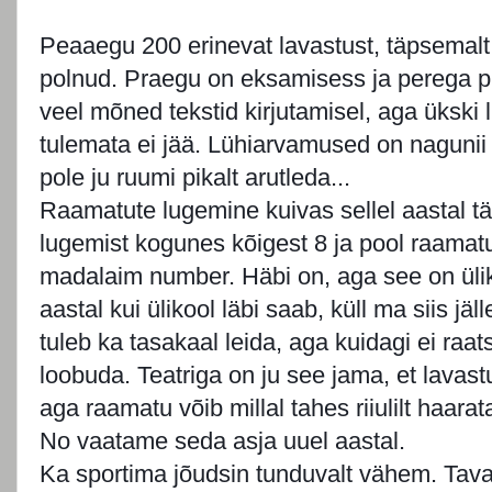
Peaaegu 200 erinevat lavastust, täpsemal
polnud. Praegu on eksamisess ja perega 
veel mõned tekstid kirjutamisel, aga ükski 
tulemata ei jää. Lühiarvamused on nagunii 
pole ju ruumi pikalt arutleda...
Raamatute lugemine kuivas sellel aastal täi
lugemist kogunes kõigest 8 ja pool raamat
madalaim number. Häbi on, aga see on ülikoo
aastal kui ülikool läbi saab, küll ma siis jä
tuleb ka tasakaal leida, aga kuidagi ei raat
loobuda. Teatriga on ju see jama, et lavast
aga raamatu võib millal tahes riiulilt haarata
No vaatame seda asja uuel aastal.
Ka sportima jõudsin tunduvalt vähem. Tav