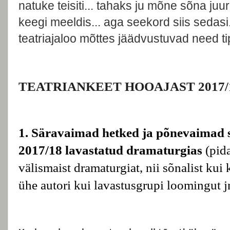
natuke teisiti... tahaks ju mõne sõna juu
keegi meeldis... aga seekord siis sedasi.
teatriajaloo mõttes jäädvustuvad need tip
TEATRIANKEET HOOAJAST 2017/
1. Säravaimad hetked ja põnevaimad
2017/18 lavastatud dramaturgias
(pida
välismaist dramaturgiat, nii sõnalist kui k
ühe autori kui lavastusgrupi loomingut j