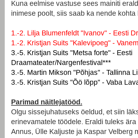
Kuna eelmise vastuse sees mainiti eral
inimese poolt, siis saab ka nende kohta 
1.-2. Lilja Blumenfeldt "Ivanov" - Eesti 
1.-2. Kristjan Suits "Kalevipoeg" - Vane
3.-5. Kristjan Suits "Metsa forte" - Eesti
Draamateater/Nargenfestival***
3.-5. Martin Mikson "Põhjas" - Tallinna L
3.-5. Kristjan Suits "Õö lõpp" - Vaba Lav
Parimad näitlejatööd.
Olgu sissejuhatuseks öeldud, et siin lä
erinevamatele töödele. Eraldi tuleks ära 
Annus, Ülle Kaljuste ja Kaspar Velberg m