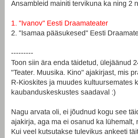
Ansambleid mainiti tervikuna ka ning 2 ne
1. "Ivanov" Eesti Draamateater
2. "Isamaa pääsukesed" Eesti Draamatea
---------
Toon siin ära enda täidetud, ülejäänud 2
"Teater. Muusika. Kino" ajakirjast, mis
R-Kioskites ja muudes kultuursemates k
kaubanduskeskustes saadaval :)
Nagu arvata oli, ei jõudnud kogu see tä
ajakirja, aga ma ei osanud ka lühemalt, 
Kui veel kutsutakse tulevikus ankeeti täi